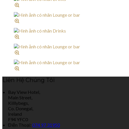
Liên Hệ Chúng Tôi
Bay View Hotel,
Main Street,
Killlybegs,
Co. Donegal,
Ireland
F94 YFC0
Điện Thoại
:
074 97 31950