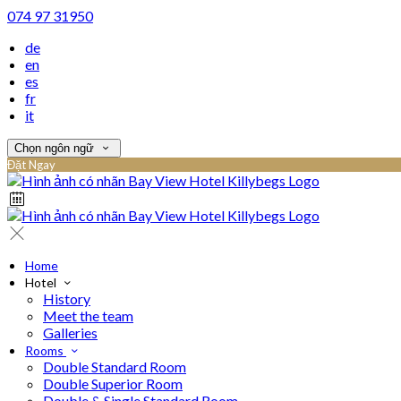
074 97 31950
de
en
es
fr
it
Chọn ngôn ngữ
Đặt Ngay
Home
Hotel
History
Meet the team
Galleries
Rooms
Double Standard Room
Double Superior Room
Double & Single Standard Room