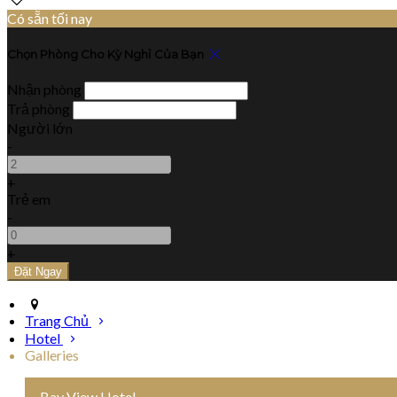
Có sẵn tối nay
Chọn Phòng Cho Kỳ Nghỉ Của Bạn
Nhận phòng
Trả phòng
Người lớn
-
+
Trẻ em
-
+
Trang Chủ
Hotel
Galleries
Bay View Hotel