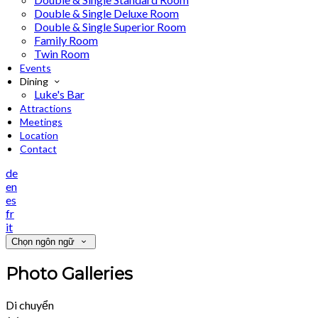
Double & Single Deluxe Room
Double & Single Superior Room
Family Room
Twin Room
Events
Dining
Luke's Bar
Attractions
Meetings
Location
Contact
de
en
es
fr
it
Chọn ngôn ngữ
Photo Galleries
Di chuyển