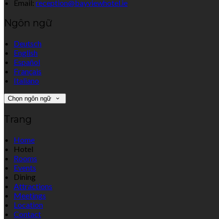
Email:
reception@bayviewhotel.ie
Ngôn ngữ
Deutsch
English
Español
Français
Italiano
Chọn ngôn ngữ
Trang
Home
Hotel
Rooms
Events
Dining
Attractions
Meetings
Location
Contact